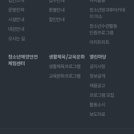
법인소개
접수안내
자치활동
운영전략
환불안내
청소년방과후아카데
미 미소
시설안내
할인안내
청소년수련활동
대관안내
인증프로그램
오시는 길
아지트위트
청소년해양안전
생활체육/교육문화
열린마당
체험센터
생활체육프로그램
공지사항
교육문화프로그램
정보공개
채용공고
프로그램 모집
활동소식
보도자료